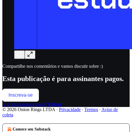
Compartilhe nos comentários e vamos discutir sobre :)
Esta publicação é para assinantes pagos.
Inscreva-se
Já é um assinante pago?
Entrar
© 2026 Onion Rings LTDA
·
Privacidade
∙
Termos
∙
Aviso de
coleta
Comece seu Substack