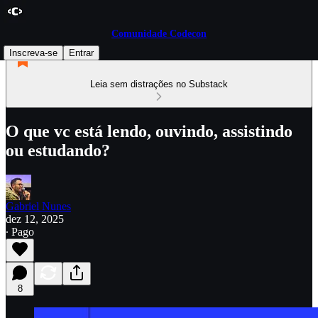
Comunidade Codecon
Inscreva-se
Entrar
Leia sem distrações no Substack
O que vc está lendo, ouvindo, assistindo
ou estudando?
Gabriel Nunes
dez 12, 2025
∙ Pago
8