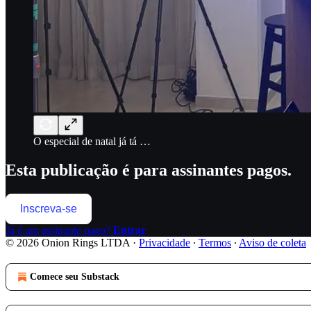
O especial de natal já tá …
Esta publicação é para assinantes pagos.
Inscreva-se
Já é um assinante pago?
Entrar
© 2026 Onion Rings LTDA
·
Privacidade
∙
Termos
∙
Aviso de coleta
Comece seu Substack