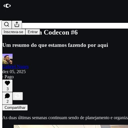
Bastidores da Codecon #6
Inscreva-se
Entrar
Um resumo do que estamos fazendo por aqui
Gabriel Nunes
dez 05, 2025
∙ Pago
3
2
Compartilhar
As duas últimas semanas continuam sendo de planejamento e organizan