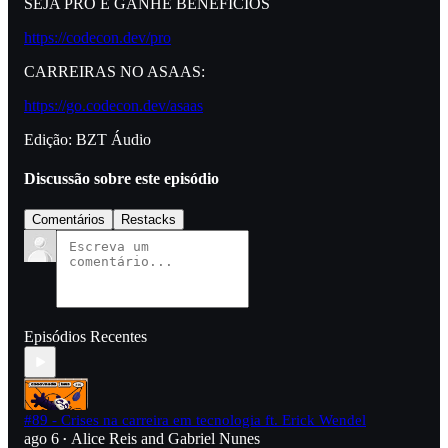
SEJA PRO E GANHE BENEFÍCIOS
https://codecon.dev/pro
CARREIRAS NO ASAAS:
https://go.codecon.dev/asaas
Edição: BZT Áudio
Discussão sobre este episódio
Comentários
Restacks
Episódios Recentes
#89 - Crises na carreira em tecnologia ft. Erick Wendel
ago 6
Alice Reis
and
Gabriel Nunes
•