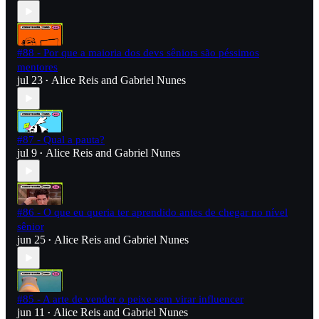
#88 - Por que a maioria dos devs sêniors são péssimos
mentores
jul 23
Alice Reis
and
Gabriel Nunes
•
#87 - Qual a pauta?
jul 9
Alice Reis
and
Gabriel Nunes
•
#86 - O que eu queria ter aprendido antes de chegar no nível
sênior
jun 25
Alice Reis
and
Gabriel Nunes
•
#85 - A arte de vender o peixe sem virar influencer
jun 11
Alice Reis
and
Gabriel Nunes
•