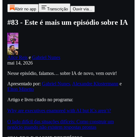
Abrir no app
Transcrição
Ouvir via...
#83 - Este é mais um episódio sobre IA
Alice Reis
e
Gabriel Nunes
mai 14, 2026
Nesse episódio, falamos… sobre IA de novo, vem ouvir!
Apresentado por:
Gabriel Nunes
,
Alexandre Klostermann
e
Elton Minetto
Artigo e livro citado no programa:
Why are executives enamored with AI but ICs aren’t?
O lado difícil das situações difíceis: Como construir um
negócio quando não existem respostas prontas