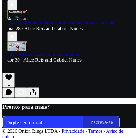
#84 - Síndrome do impostor não some com a senioridade
mai 28
Alice Reis
and
Gabriel Nunes
•
#82 - A IA tá cara? Contrate um júnior
abr 30
Alice Reis
and
Gabriel Nunes
•
1
Pronto para mais?
Inscreva-se
© 2026 Onion Rings LTDA
·
Privacidade
∙
Termos
∙
Aviso de
coleta