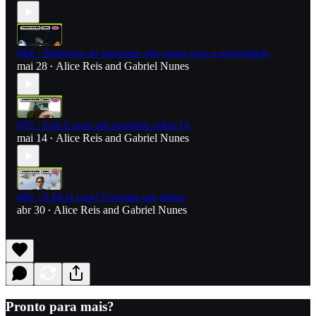
#84 - Síndrome do impostor não some com a senioridade
mai 28
Alice Reis
and
Gabriel Nunes
•
#83 - Este é mais um episódio sobre IA
mai 14
Alice Reis
and
Gabriel Nunes
•
#82 - A IA tá cara? Contrate um júnior
abr 30
Alice Reis
and
Gabriel Nunes
•
Pronto para mais?