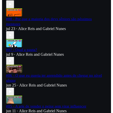
#88 - Por que a maioria dos devs sêniors são péssimos
mentores
jul 23
Alice Reis
and
Gabriel Nunes
•
#87 - Qual a pauta?
jul 9
Alice Reis
and
Gabriel Nunes
•
#86 - O que eu queria ter aprendido antes de chegar no nível
sênior
jun 25
Alice Reis
and
Gabriel Nunes
•
#85 - A arte de vender o peixe sem virar influencer
jun 11
Alice Reis
and
Gabriel Nunes
•