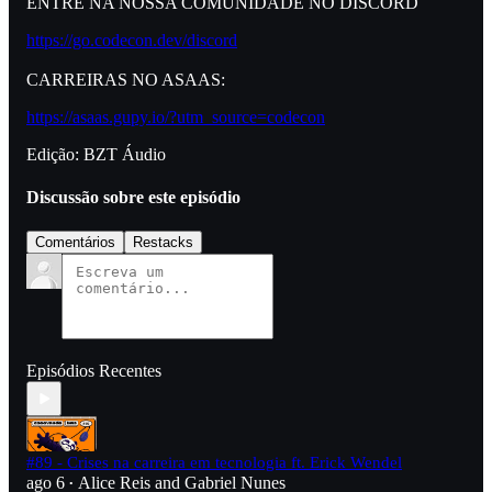
ENTRE NA NOSSA COMUNIDADE NO DISCORD
https://go.codecon.dev/discord
CARREIRAS NO ASAAS:
https://asaas.gupy.io/?utm_source=codecon
Edição: BZT Áudio
Discussão sobre este episódio
Comentários
Restacks
Episódios Recentes
#89 - Crises na carreira em tecnologia ft. Erick Wendel
ago 6
Alice Reis
and
Gabriel Nunes
•