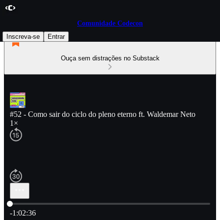
Comunidade Codecon
Inscreva-se
Entrar
Ouça sem distrações no Substack
#52 - Como sair do ciclo do pleno eterno ft. Waldemar Neto
1×
Hora atual: 0:00 / Tempo total: -1:02:36
-1:02:36