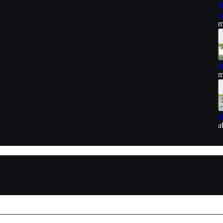
#
s
m
#
m
#
a