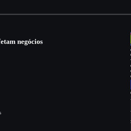
fetam negócios
s