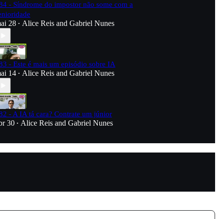
84 - Síndrome do impostor não some com a
enioridade
ai 28
Alice Reis
and
Gabriel Nunes
•
83 - Este é mais um episódio sobre IA
ai 14
Alice Reis
and
Gabriel Nunes
•
82 - A IA tá cara? Contrate um júnior
br 30
Alice Reis
and
Gabriel Nunes
•