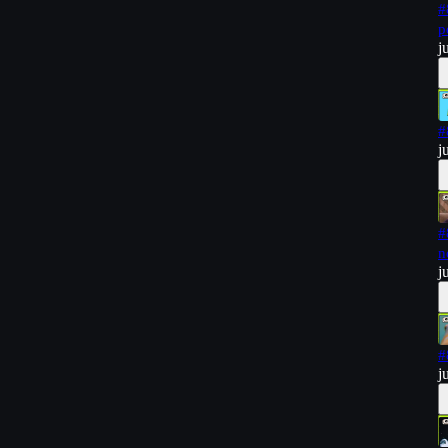
#
p
j
#
j
#
n
j
#
j