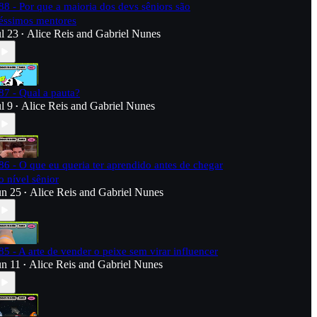
88 - Por que a maioria dos devs sêniors são
éssimos mentores
ul 23
Alice Reis
and
Gabriel Nunes
•
87 - Qual a pauta?
ul 9
Alice Reis
and
Gabriel Nunes
•
86 - O que eu queria ter aprendido antes de chegar
o nível sênior
un 25
Alice Reis
and
Gabriel Nunes
•
85 - A arte de vender o peixe sem virar influencer
un 11
Alice Reis
and
Gabriel Nunes
•