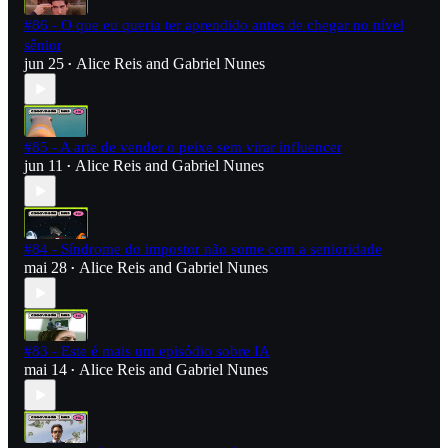
#86 - O que eu queria ter aprendido antes de chegar no nível
sênior
jun 25
Alice Reis
and
Gabriel Nunes
•
#85 - A arte de vender o peixe sem virar influencer
jun 11
Alice Reis
and
Gabriel Nunes
•
#84 - Síndrome do impostor não some com a senioridade
mai 28
Alice Reis
and
Gabriel Nunes
•
#83 - Este é mais um episódio sobre IA
mai 14
Alice Reis
and
Gabriel Nunes
•