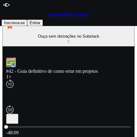
Comunidade Codecon
Inscreva-se
Entrar
Ouça sem distrações no Substack
#42 - Guia definitivo de como errar em projetos
1×
Hora atual: 0:00 / Tempo total: -48:09
-48:09