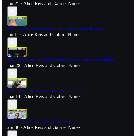
jun 25
Alice Reis
and
Gabriel Nunes
•
#85 - A arte de vender o peixe sem virar influencer
jun 11
Alice Reis
and
Gabriel Nunes
•
#84 - Síndrome do impostor não some com a senioridade
mai 28
Alice Reis
and
Gabriel Nunes
•
#83 - Este é mais um episódio sobre IA
mai 14
Alice Reis
and
Gabriel Nunes
•
#82 - A IA tá cara? Contrate um júnior
abr 30
Alice Reis
and
Gabriel Nunes
•