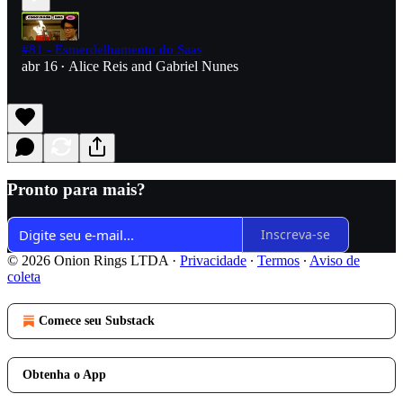
#81 - Esmerdelhamento do Saas
abr 16
Alice Reis
and
Gabriel Nunes
•
Pronto para mais?
Inscreva-se
© 2026 Onion Rings LTDA
·
Privacidade
∙
Termos
∙
Aviso de
coleta
Comece seu Substack
Obtenha o App