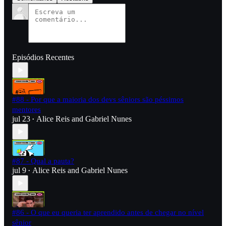
Episódios Recentes
#88 - Por que a maioria dos devs sêniors são péssimos
mentores
jul 23
Alice Reis
and
Gabriel Nunes
•
#87 - Qual a pauta?
jul 9
Alice Reis
and
Gabriel Nunes
•
#86 - O que eu queria ter aprendido antes de chegar no nível
sênior