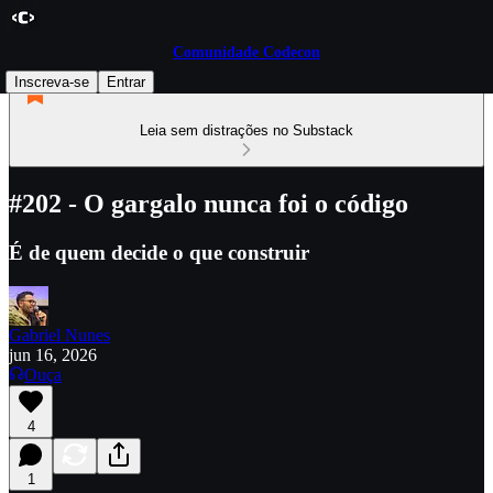
Comunidade Codecon
Inscreva-se
Entrar
Leia sem distrações no Substack
#202 - O gargalo nunca foi o código
É de quem decide o que construir
Gabriel Nunes
jun 16, 2026
Ouça
4
1