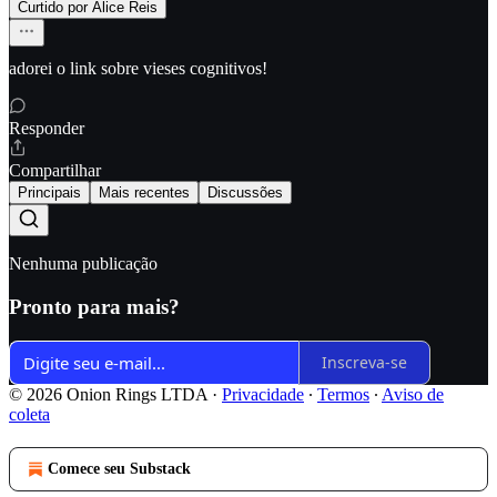
Curtido por Alice Reis
adorei o link sobre vieses cognitivos!
Responder
Compartilhar
Principais
Mais recentes
Discussões
Nenhuma publicação
Pronto para mais?
Inscreva-se
© 2026 Onion Rings LTDA
·
Privacidade
∙
Termos
∙
Aviso de
coleta
Comece seu Substack