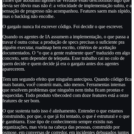
Times que adotaram agentes de verdade estão descobrindo algo que
devia ser óbvio mas não é: a velocidade de implementação subiu, e a
sensação de progresso não acompanhou. Features saem mais rápido,
mas o backlog não encolhe.
O gargalo nunca foi escrever código. Foi decidir o que escrever.
Quando os agentes de IA assumem a implementação, o que passa a
travar é outra coisa: a produção de specs precisas o suficiente pra
alguém executar, roadmap bem escrito, critérios de aceitação
documentados. O “o que a gente realmente quer” traduzido em algo
concreto, sem depender de telepatia. Esse trabalho cai no colo de
quem decide e quem decide já era o gargalo antes dos agentes
aparecerem.
Tem um segundo efeito que ninguém antecipou. Quando código fica
mais barato, você constrói mais, não menos. Ferramentas internas
que resolvem problemas que ninguém nem tinha ficam prontas e
esquecidas. Todo produto vibecoded com doze features está a onze
features de ser bom.
O que sustenta tudo isso é alinhamento. Entender o que estamos
construindo, por que, o que já foi tentado, o que é estrutural e o que
é gambiarra. Esse tipo de conhecimento sempre existiu nas
organizações, mas vivia na cabeça das pessoas, construído por
osmose, em conversas de corredor, em incidentes debugados juntos