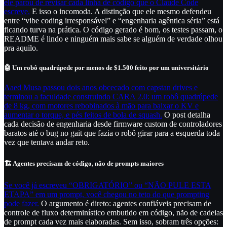
ele parou de revisar cada linha de código que o Claude Code
escreve.
E isso o incomoda. A distinção que ele mesmo defendeu
entre “vibe coding irresponsável” e “engenharia agêntica séria” está
ficando turva na prática. O código gerado é bom, os testes passam, o
README é lindo e ninguém mais sabe se alguém de verdade olhou
pra aquilo.
🤖 Um robô quadrúpede por menos de $1.500 feito por um universitário
Aaed Musa passou dois anos obcecado com capstan drives e
terminou a faculdade construindo CARA 2.0: um robô quadrúpede
de 8 kg, com motores rebobinados à mão para baixar o KV e
aumentar o torque, e pés feitos de bola de squash.
O post detalha
cada decisão de engenharia desde firmware custom de controladores
baratos até o bug no gait que fazia o robô girar para a esquerda toda
vez que tentava andar reto.
🏗️ Agentes precisam de código, não de prompts maiores
Se você já escreveu “OBRIGATÓRIO” ou “NÃO PULE ESTA
ETAPA” em um prompt, você chegou no teto do que prompting
pode fazer.
O argumento é direto: agentes confiáveis precisam de
controle de fluxo determinístico embutido em código, não de cadeias
de prompt cada vez mais elaboradas. Sem isso, sobram três opções: