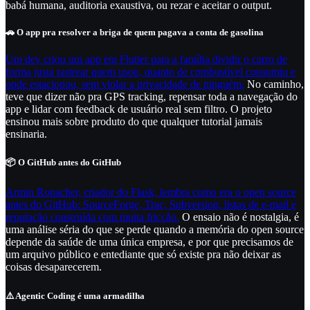
babá humana, auditoria exaustiva, ou rezar e aceitar o output.
🚗 O app pra resolver a briga de quem pagava a conta de gasolina
Um dev criou um app em Flutter para a família dividir o carro de
forma justa rastrear quem usou, quanto de combustível consumiu e
onde estacionou, sem violar a privacidade de ninguém.
No caminho,
teve que dizer não pra GPS tracking, repensar toda a navegação do
app e lidar com feedback de usuário real sem filtro. O projeto
ensinou mais sobre produto do que qualquer tutorial jamais
ensinaria.
📦 O GitHub antes do GitHub
Armin Ronacher, criador do Flask, lembra como era o open source
antes do GitHub: SourceForge, Trac, Subversion, listas de e-mail e
reputação construída com muita fricção.
O ensaio não é nostalgia, é
uma análise séria do que se perde quando a memória do open source
depende da saúde de uma única empresa, e por que precisamos de
um arquivo público e entediante que só existe pra não deixar as
coisas desaparecerem.
⚠️ Agentic Coding é uma armadilha