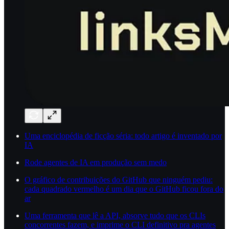
Uma enciclopédia de ficção séria: todo artigo é inventado por
IA
Rode agentes de IA em produção sem medo
O gráfico de contribuições do GitHub que ninguém pediu:
cada quadrado vermelho é um dia que o GitHub ficou fora do
ar
Uma ferramenta que lê a API, absorve tudo que os CLIs
concorrentes fazem, e imprime o CLI definitivo pra agentes