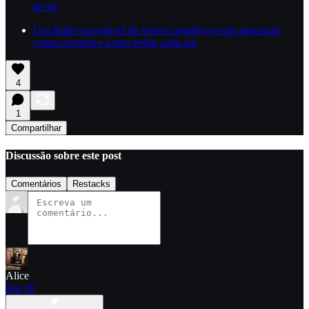
de IA
Um índice navegável de vieses cognitivos com descrição,
como ocorrem e como evitar cada um
4
1
Compartilhar
Discussão sobre este post
Comentários
Restacks
Alice
Jun 16