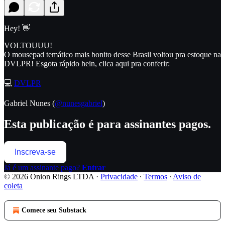
Hey! 👋
VOLTOUUU!
O mousepad temático mais bonito desse Brasil voltou pra estoque na
DVLPR! Esgota rápido hein, clica aqui pra conferir:
💻
DVLPR
Gabriel Nunes (
@nunesgabriel
)
Esta publicação é para assinantes pagos.
Inscreva-se
Já é um assinante pago?
Entrar
© 2026 Onion Rings LTDA
·
Privacidade
∙
Termos
∙
Aviso de
coleta
Comece seu Substack