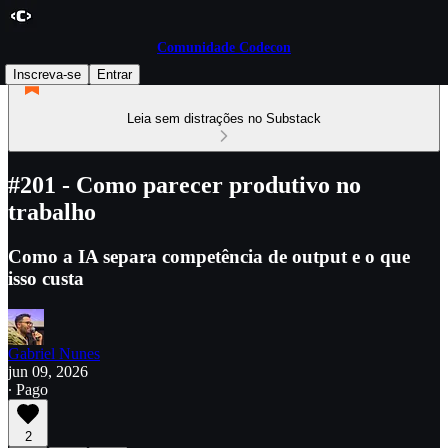
Comunidade Codecon
Inscreva-se
Entrar
Leia sem distrações no Substack
#201 - Como parecer produtivo no
trabalho
Como a IA separa competência de output e o que
isso custa
Gabriel Nunes
jun 09, 2026
∙ Pago
2