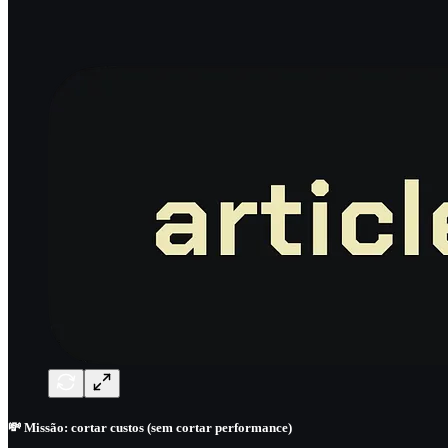
💸 Missão: cortar custos (sem cortar performance)