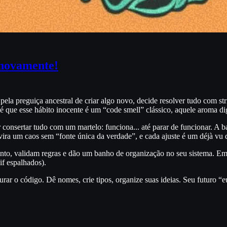
 novamente!
a preguiça ancestral de criar algo novo, decide resolver tudo com stri
é que esse hábito inocente é um “code smell” clássico, aquele aroma dig
tar consertar tudo com um martelo: funciona... até parar de funcionar.
ira um caos sem “fonte única da verdade”, e cada ajuste é um déjà vu 
to, validam regras e dão um banho de organização no seu sistema. Em v
if espalhados).
egurar o código. Dê nomes, crie tipos, organize suas ideias. Seu futuro “