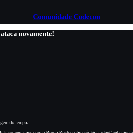
Comunidade Codecon
s ataca novamente!
sagem do tempo.
bits conversamos com o Bruno Rocha sobre código sustentável e que 