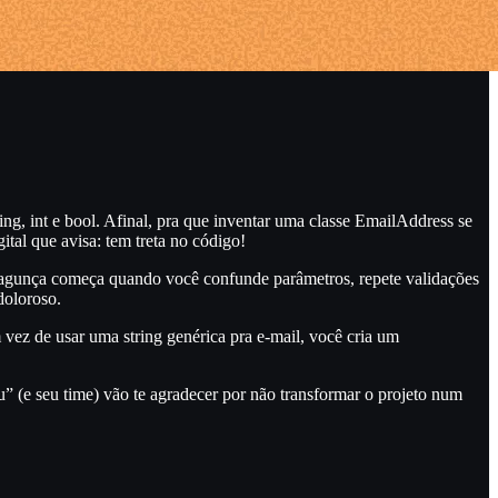
ng, int e bool. Afinal, pra que inventar uma classe EmailAddress se
ital que avisa: tem treta no código!
 A bagunça começa quando você confunde parâmetros, repete validações
doloroso.
ez de usar uma string genérica pra e-mail, você cria um
eu” (e seu time) vão te agradecer por não transformar o projeto num