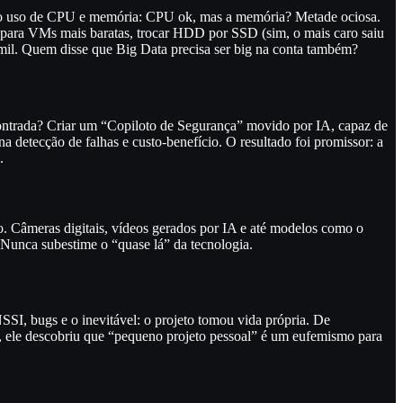
 o uso de CPU e memória: CPU ok, mas a memória? Metade ociosa.
 para VMs mais baratas, trocar HDD por SSD (sim, o mais caro saiu
mil. Quem disse que Big Data precisa ser big na conta também?
ncontrada? Criar um “Copiloto de Segurança” movido por IA, capaz de
detecção de falhas e custo-benefício. O resultado foi promissor: a
.
o. Câmeras digitais, vídeos gerados por IA e até modelos como o
 Nunca subestime o “quase lá” da tecnologia.
SSI, bugs e o inevitável: o projeto tomou vida própria. De
mir, ele descobriu que “pequeno projeto pessoal” é um eufemismo para