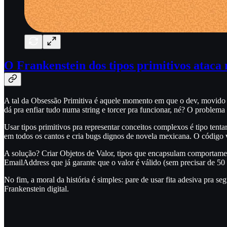
O Frankenstein dos tipos primitivos ataca
A tal da Obsessão Primitiva é aquele momento em que o dev, movido pel
dá pra enfiar tudo numa string e torcer pra funcionar, né? O problema 
Usar tipos primitivos pra representar conceitos complexos é tipo ten
em todos os cantos e cria bugs dignos de novela mexicana. O código v
A solução? Criar Objetos de Valor, tipos que encapsulam comportamen
EmailAddress que já garante que o valor é válido (sem precisar de 50 
No fim, a moral da história é simples: pare de usar fita adesiva pra s
Frankenstein digital.