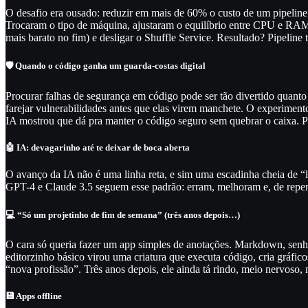
O desafio era ousado: reduzir em mais de 60% o custo de um pipel
Trocaram o tipo de máquina, ajustaram o equilíbrio entre CPU e RAM
mais barato no fim) e desligar o Shuffle Service. Resultado? Pipeli
🛡️ Quando o código ganha um guarda-costas digital
Procurar falhas de segurança em código pode ser tão divertido quant
farejar vulnerabilidades antes que elas virem manchete. O experimen
IA mostrou que dá pra manter o código seguro sem quebrar o caixa. P
🤖 IA: devagarinho até te deixar de boca aberta
O avanço da IA não é uma linha reta, e sim uma escadinha cheia de “l
GPT-4 e Claude 3.5 seguem esse padrão: erram, melhoram e, de repent
💻 “Só um projetinho de fim de semana” (três anos depois…)
O cara só queria fazer um app simples de anotações. Markdown, senha,
editorzinho básico virou uma criatura que executa código, cria gráfic
“nova profissão”. Três anos depois, ele ainda tá rindo, meio nervoso, 
💾 Apps offline