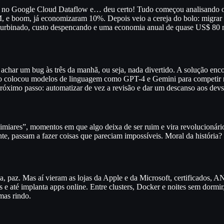
ine no Google Cloud Dataflow e… deu certo! Tudo começou analisando
, e boom, já economizaram 10%. Depois veio a cereja do bolo: migrar
ne turbinado, custo despencando e uma economia anual de quase US$ 80 
o achar um bug às três da manhã, ou seja, nada divertido. A solução e
to colocou modelos de linguagem como GPT-4 e Gemini para competir na 
róximo passo: automatizar de vez a revisão e dar um descanso aos devs
imiares”, momentos em que algo deixa de ser ruim e vira revolucionári
e, passam a fazer coisas que pareciam impossíveis. Moral da história?
 paz. Mas aí vieram as lojas da Apple e da Microsoft, certificados, AN
os e até implanta apps online. Entre clusters, Docker e noites sem dor
mas rindo.