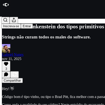
#174 - O Frankenstein dos tipos primitivo
Inscreva-se
Entrar
Strings não curam todos os males do software.
Gabriel Nunes
nov 11, 2025
3
Compartilhar
Hey! 👋
Código bom é tipo vinho, ou tipo o Brad Pitt, fica melhor com a pas
Como anda a qualidade do seu código? Neste episódio do escovando 