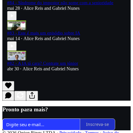
#84 - Síndrome do impostor não some com a senioridade
mai 28
Alice Reis
and
Gabriel Nunes
•
#83 - Este é mais um episódio sobre IA
mai 14
Alice Reis
and
Gabriel Nunes
•
#82 - A IA tá cara? Contrate um júnior
abr 30
Alice Reis
and
Gabriel Nunes
•
Pronto para mais?
Inscreva-se
© 2026 Onion Rings LTDA
·
Privacidade
∙
Termos
∙
Aviso de