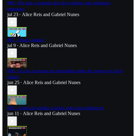
#88 - Por que a maioria dos devs sêniors são péssimos
mentores
jul 23
Alice Reis
and
Gabriel Nunes
•
#87 - Qual a pauta?
jul 9
Alice Reis
and
Gabriel Nunes
•
#86 - O que eu queria ter aprendido antes de chegar no nível
sênior
jun 25
Alice Reis
and
Gabriel Nunes
•
#85 - A arte de vender o peixe sem virar influencer
jun 11
Alice Reis
and
Gabriel Nunes
•