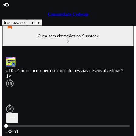
Comunidade Codecon
Inscreva-se
Entrar
Ouça sem distrações no Substack
#10 - Como medir performance de pessoas desenvolvedoras?
1×
Hora atual: 0:00 / Tempo total: -38:51
-38:51